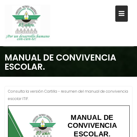
Saltar
MANUAL DE CONVIVENCIA
al
ESCOLAR.
contenido
Consulta la versión Cartilla - resumen del manual de convivencia
escolar ITIF.