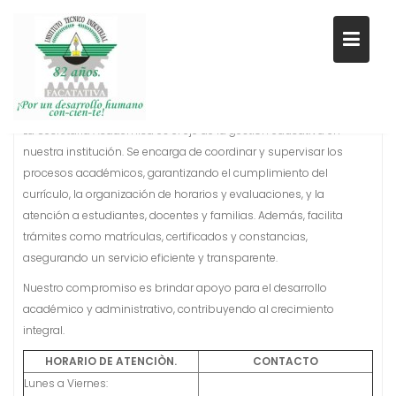
Saltar
al
SECRETARÍA ACADÉMICA
contenido
La Secretaría Académica es el eje de la gestión educativa en
nuestra institución. Se encarga de coordinar y supervisar los
procesos académicos, garantizando el cumplimiento del
currículo, la organización de horarios y evaluaciones, y la
atención a estudiantes, docentes y familias. Además, facilita
trámites como matrículas, certificados y constancias,
asegurando un servicio eficiente y transparente.
Nuestro compromiso es brindar apoyo para el desarrollo
académico y administrativo, contribuyendo al crecimiento
integral.
HORARIO DE ATENCIÒN.
CONTACTO
Lunes a Viernes: