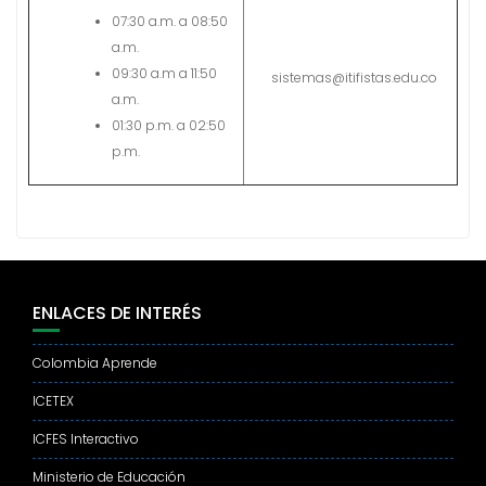
07:30 a.m. a 08:50
a.m.
09:30 a.m a 11:50
sistemas@itifistas.edu.co
a.m.
01:30 p.m. a 02:50
p.m.
ENLACES DE INTERÉS
Colombia Aprende
ICETEX
ICFES Interactivo
Ministerio de Educación