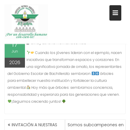
Saltar
al
JORNADA DE ORNATO
contenido
17
Cindy Lorena Hernández Ruiz
Jun
Cuando los jóvenes lideran con el ejemplo, nacen
iniciativas que transforman espacios y corazones. En
2026
una significativa jornada de ornato, los representantes
del Gobierno Escolar de Bachillerato sembraron
árboles
para embellecer nuestra institución y fortalecer la cultura
ambiental.
Hoy más que árboles: sembramos conciencia,
responsabilidad y esperanza para las generaciones que vienen.
¡Seguimos creciendo juntos!
NAVEGACIÓN
INVITACIÓN A NUESTRAS
Somos subcampeones en
DE