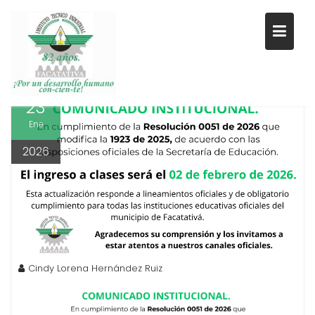
Saltar
al
REGRESO A CLASES
contenido
23
Ene
2026
Cindy Lorena Hernández Ruiz