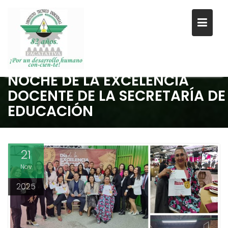
NOCHE DE LA EXCELENCIA
Saltar
DOCENTE DE LA SECRETARÍA DE
al
EDUCACIÓN
contenido
21
Nov
2025