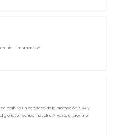
o hasta el momento:??️
 de recibir a un egresado de la promoción 1964 y
 glorioso Técnico Industrial.? ¡Hasta el próximo