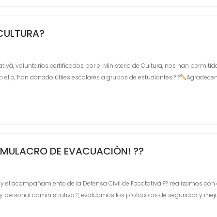
CULTURA?️
tivá, voluntarios certificados por el Ministerio de Cultura, nos han permiti
a ello, han donado ùtiles escolares a grupos de estudiantes.? ?
Agradecem
SIMULACRO DE EVACUACIÒN! ??
 y el acompañamiento de la Defensa Civil de Facatativà ??, realizamos con 
??‍? y personal administrativo ?, evaluamos los protocolos de seguridad y m