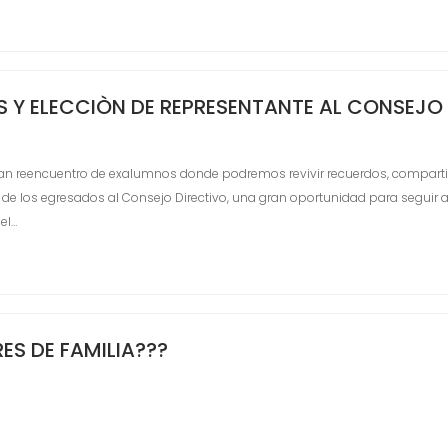
 Y ELECCIÒN DE REPRESENTANTE AL CONSEJO 
ran reencuentro de exalumnos donde podremos revivir recuerdos, compartir
 de los egresados al Consejo Directivo, una gran oportunidad para seguir a
el…
S DE FAMILIA?‍?‍?