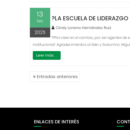
13
?LA ESCUELA DE LIDERAZGO E
Feb
Cindy Lorena Hernández Ruiz
2025
??Por creer en el cambio, por ser agentes d
institucional!. Agradecimientos al lìder y Exalumno: Migu
Leer más ...
NAVEGACIÓN
Entradas anteriores
DE
ENTRADAS
ENLACES DE INTERÉS
CONT