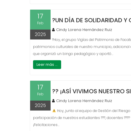
17
?UN DÍA DE SOLIDARIDAD Y 
Feb
Cindy Lorena Hernández Ruiz
2025
?Hoy, el grupo Vigías del Patrimonio de Facata
patrimonios culturales de nuestro municipio, adicional 
que organizó un bingo pedagògico y aportó…
Leer más ...
17
?? ¡ASÍ VIVIMOS NUESTRO 
Feb
Cindy Lorena Hernández Ruiz
2025
Hoy, junto al equipo de Gestión del Riesgo
participación de nuestros estudiantes ??‍?, docentes ?‍
¡Felicitaciones…