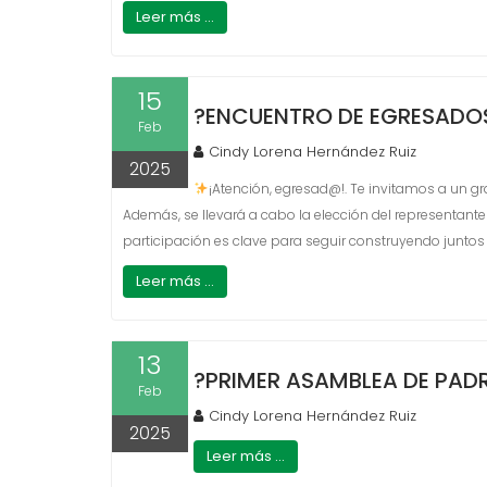
Leer más ...
15
?️ENCUENTRO DE EGRESADOS
Feb
Cindy Lorena Hernández Ruiz
2025
¡Atención, egresad@!. Te invitamos a un g
Además, se llevará a cabo la elección del representante
participación es clave para seguir construyendo juntos 
Leer más ...
13
?PRIMER ASAMBLEA DE PADRE
Feb
Cindy Lorena Hernández Ruiz
2025
Leer más ...