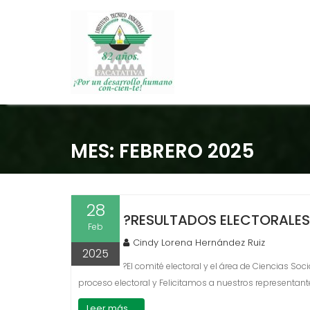
Saltar
al
MES:
FEBRERO 2025
contenido
28
?RESULTADOS ELECTORALES
Feb
Cindy Lorena Hernández Ruiz
2025
?El comité electoral y el área de Ciencias 
proceso electoral y Felicitamos a nuestros representante
Leer más ...