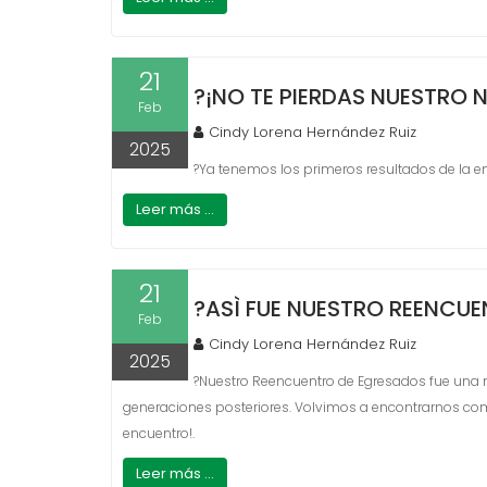
21
?¡NO TE PIERDAS NUESTRO N
Feb
Cindy Lorena Hernández Ruiz
2025
?Ya tenemos los primeros resultados de la enc
Leer más ...
21
?ASÌ FUE NUESTRO REENCU
Feb
Cindy Lorena Hernández Ruiz
2025
?Nuestro Reencuentro de Egresados fue una n
generaciones posteriores. Volvimos a encontrarnos como 
encuentro!.
Leer más ...