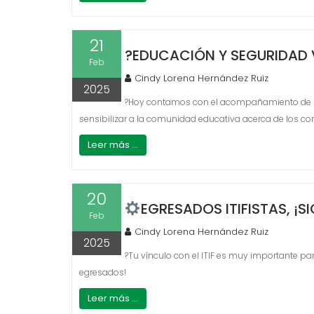
21
?EDUCACIÓN Y SEGURIDAD V
Feb
Cindy Lorena Hernández Ruiz
2025
?Hoy contamos con el acompañamiento de Edu
sensibilizar a la comunidad educativa acerca de los co
Leer más ...
20
EGRESADOS ITIFISTAS, 
Feb
Cindy Lorena Hernández Ruiz
2025
?Tu vínculo con el ITIF es muy importante par
egresados!
Leer más ...