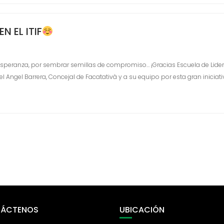
N EL ITIF
e esperanza, por sembrar semillas de compromiso… ¡Gracias Escuela de Lide
el Angel Barrera, Concejal de Facatativà y a su equipo por esta gran iniciati
ÁCTENOS
UBICACIÓN